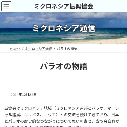
コ
ナ
ミクロネシア振興協会
ン
ビ
テ
ゲ
ン
ー
ツ
シ
ミクロネシア通信
へ
ョ
ス
ン
キ
に
ッ
移
HOME
ミクロネシア通信
パラオの物語
プ
動
パラオの物語
2024年12月24日
当協会はミクロネシア地域（ミクロネシア連邦とパラオ、マーシ
ャル諸島、キリバス、ニウエ）との交流を続けてきており、日本
とパラオの歴史的なつながりについて思いを寄せ、当協会自身が