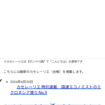
〔訃報〕ミクロネシア連邦 外務大臣 ロリン・
S・ロバート氏 ご逝去
2025年11月19日
ミクロネシア振興協会の皆さん ミクロネシア連邦政府か
ら、ローリン ロバート外務大臣ご逝去のお知らせが届き
ました。外務大臣とは、7月の大阪万博会場とレセプシ
ョン時 […]
カセレーリエ（会報）
※カセレーリエは【ポンペイ語】で「こんにちは」の意味です
こちらには最新のカセレーリエ（会報）を掲載します。
2026年6月30日
カセレーリエ 特別連載 国連エコノミストのミ
クロネシア便り No.9