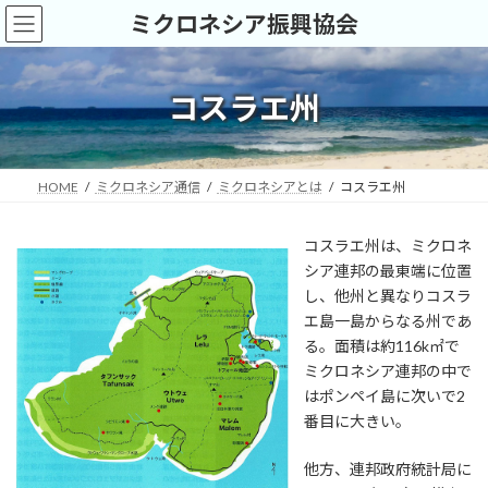
コ
ナ
ミクロネシア振興協会
ン
ビ
テ
ゲ
ン
ー
ツ
シ
コスラエ州
へ
ョ
ス
ン
キ
に
ッ
移
HOME
ミクロネシア通信
ミクロネシアとは
コスラエ州
プ
動
コスラエ州は、ミクロネ
シア連邦の最東端に位置
し、他州と異なりコスラ
エ島一島からなる州であ
る。面積は約116k㎡で
ミクロネシア連邦の中で
はポンペイ島に次いで2
番目に大きい。
他方、連邦政府統計局に