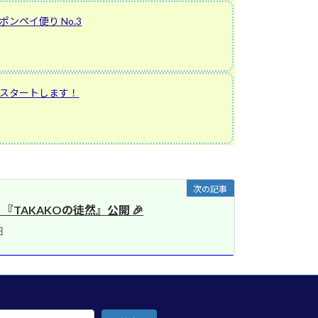
ンペイ便り No.3
スタートします！
次の記事
TAKAKOの徒然』公開 🎉
日