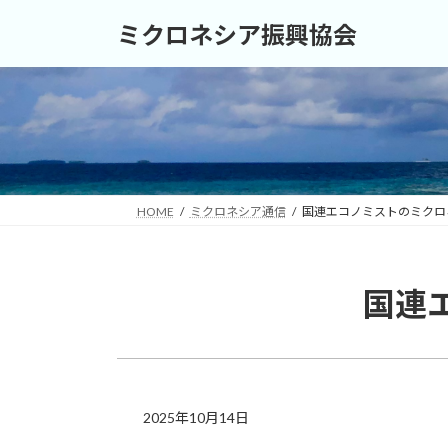
コ
ナ
ミクロネシア振興協会
ン
ビ
テ
ゲ
ン
ー
ツ
シ
へ
ョ
ス
ン
キ
に
ッ
移
HOME
ミクロネシア通信
国連エコノミストのミクロネ
プ
動
国連エ
2025年10月14日