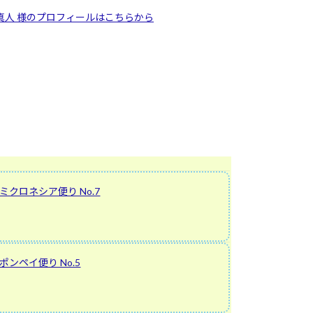
 真人 様のプロフィールはこちらから
クロネシア便り No.7
ンペイ便り No.5