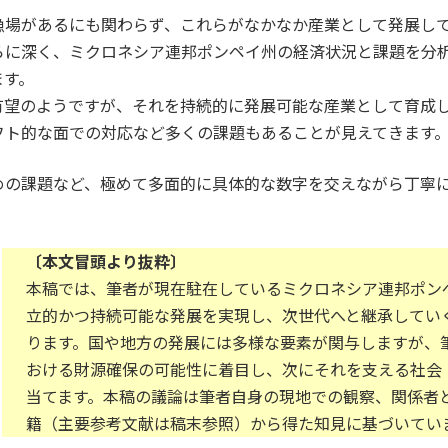
漁場があるにも関わらず、これらがなかなか産業として発展し
らに深く、ミクロネシア連邦ポンペイ州の経済状況と課題を分
ます。
有望のようですが、それを持続的に発展可能な産業として育成
フト的な面での対応など多くの課題もあることが見えてきます
めの課題など、極めて多面的に具体的な数字を交えながら丁寧
〔本文冒頭より抜粋〕
本稿では、筆者が現在駐在しているミクロネシア連邦ポン
立的かつ持続可能な発展を実現し、次世代へと継承してい
ります。国や地方の発展には多様な要素が関与しますが、
おける財源確保の可能性に着目し、次にそれを支える社会
当てます。本稿の議論は筆者自身の現地での観察、関係者
籍（主要参考文献は稿末参照）から得た知見に基づいてい