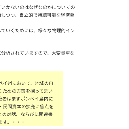
ていかないのはなぜなのかについての
析しつつ、自立的で持続可能な経済発
していくためには、様々な物理的イン
。
に分析されていますので、大変貴重な
ペイ州において、地域の自
くための方策を探ってまい
筆者はまずポンペイ島内に
・民間資本の拡充に焦点を
との対話、ならびに関連書
ます。・・・