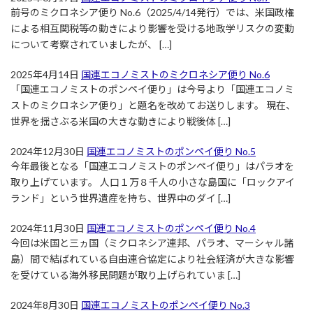
前号のミクロネシア便り No.6（2025/4/14発行）では、米国政権
による相互関税等の動きにより影響を受ける地政学リスクの変動
について考察されていましたが、 […]
2025年4月14日
国連エコノミストのミクロネシア便り No.6
「国連エコノミストのポンペイ便り」は今号より「国連エコノミ
ストのミクロネシア便り」と題名を改めてお送りします。 現在、
世界を揺さぶる米国の大きな動きにより戦後体 […]
2024年12月30日
国連エコノミストのポンペイ便り No.5
今年最後となる「国連エコノミストのポンペイ便り」はパラオを
取り上げています。 人口１万８千人の小さな島国に「ロックアイ
ランド」という世界遺産を持ち、世界中のダイ […]
2024年11月30日
国連エコノミストのポンペイ便り No.4
今回は米国と三ヵ国（ミクロネシア連邦、パラオ、マーシャル諸
島）間で結ばれている自由連合協定により社会経済が大きな影響
を受けている海外移民問題が取り上げられていま […]
2024年8月30日
国連エコノミストのポンペイ便り No.3