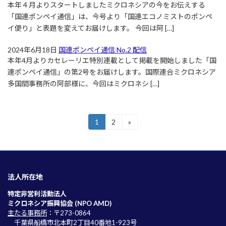
本年４月よりスタートしましたミクロネシアの今をお伝えする
「国連ポンペイ通信」は、今号より「国連エコノミストのポンペ
イ便り」と表題を変えてお届けします。 今回は阿 […]
2024年6月18日
国連ポンペイ通信 No.2 配信
本年4月よりカセレーリエ特別連載として掲載を開始しました「国
連ポンペイ通信」の第2号をお届けします。国際連合ミクロネシア
多国間事務所の阿部様に、今回はミクロネシ […]
投
1
2
»
固
固
定
定
稿
ペ
ペ
ー
ー
の
ジ
ジ
ペ
法人所在地
ー
特定非営利活動法人
ミクロネシア振興協会 (NPO AMD)
ジ
主たる事務所
：〒273-0864
送
千葉県船橋市北本町2丁目40番地1-923号