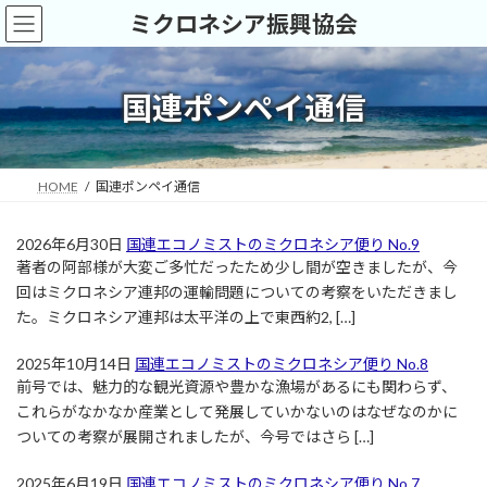
コ
ナ
ミクロネシア振興協会
ン
ビ
テ
ゲ
ン
ー
ツ
シ
国連ポンペイ通信
へ
ョ
ス
ン
キ
に
ッ
移
HOME
国連ポンペイ通信
プ
動
2026年6月30日
国連エコノミストのミクロネシア便り No.9
著者の阿部様が大変ご多忙だったため少し間が空きましたが、今
回はミクロネシア連邦の運輸問題についての考察をいただきまし
た。ミクロネシア連邦は太平洋の上で東西約2, […]
2025年10月14日
国連エコノミストのミクロネシア便り No.8
前号では、魅力的な観光資源や豊かな漁場があるにも関わらず、
これらがなかなか産業として発展していかないのはなぜなのかに
ついての考察が展開されましたが、今号ではさら […]
2025年6月19日
国連エコノミストのミクロネシア便り No.7